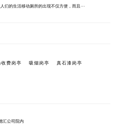
人们的生活移动厕所的出现不仅方便，而且···
场收费岗亭
吸烟岗亭
真石漆岗亭
德汇公司院内