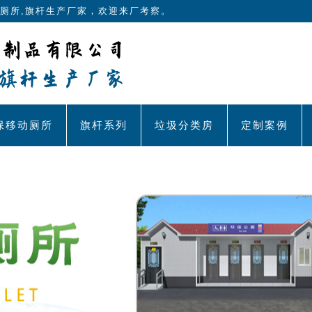
厕所,旗杆生产厂家，欢迎来厂考察。
保移动厕所
旗杆系列
垃圾分类房
定制案例