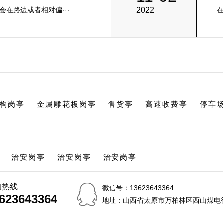
在路边或者相对偏···
2022
在
构岗亭
金属雕花板岗亭
售货亭
高速收费亭
停车
治安岗亭
治安岗亭
治安岗亭
询热线
微信号：13623643364
623643364
623643364
地址：山西省太原市万柏林区西山煤电